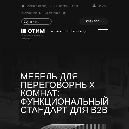
Сергиев Посад
Пн-Пт 9:00-18:00
Войти
о
о
Избранное
Сравнение
КАТАЛОГ
Поиск...
8 (800) 707-71-39
Фабрика мебели с
2002 года
МЕБЕЛЬ ДЛЯ
ПЕРЕГОВОРНЫХ
КОМНАТ:
ФУНКЦИОНАЛЬНЫЙ
СТАНДАРТ ДЛЯ B2B