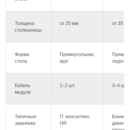
Толщина
от 25 мм
от 35 м
столешницы
Форма
Прямоугольник,
Прямоуг
стола
круг
лодочка
Кабель-
1–2 шт.
3–4 шт.
модули
Типичные
IT, консалтинг,
Банки,
заказчики
HR
девелоп
произво