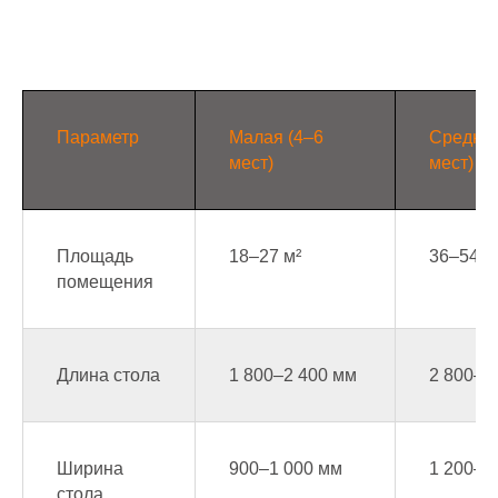
Параметр
Малая (4–6
Средняя
мест)
мест)
Площадь
18–27 м²
36–54 м
помещения
Длина стола
1 800–2 400 мм
2 800–3
Ширина
900–1 000 мм
1 200–1
стола