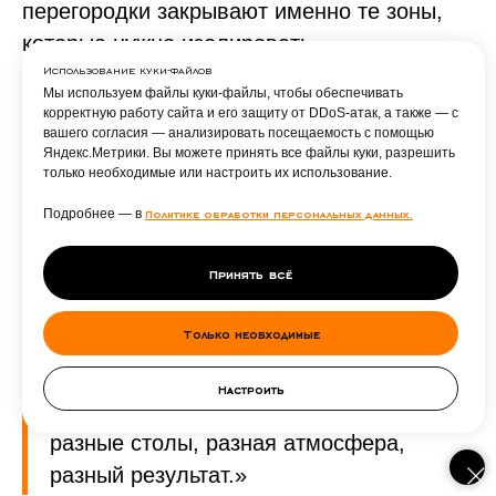
перегородки закрывают именно те зоны,
которые нужно изолировать.
Использование куки-файлов
Мы используем файлы куки-файлы, чтобы обеспечивать
корректную работу сайта и его защиту от DDoS-атак, а также — с
вашего согласия — анализировать посещаемость с помощью
Экспертное мнение СТИМ:
«Чаще всего к
Яндекс.Метрики. Вы можете принять все файлы куки, разрешить
только необходимые или настроить их использование.
нам приходят с запросом на среднюю
переговорную — 8–10 мест. И первый
Подробнее — в
Политике обработки персональных данных.
вопрос, который мы задаём: кто будет
Принять всё
сидеть во главе? Если встречи
партнёрские — рекомендуем лодочку
Только необходимые
или овал. Если это переговоры с
клиентом, где важна позиция ведущего
Настроить
— прямоугольник с чётким торцом. Это
разные столы, разная атмосфера,
разный результат.»