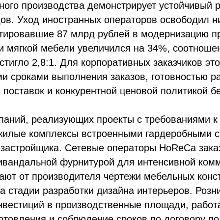
ного производства демонстрирует устойчивый р
дов. Уход иностранных операторов освободил н
тировавшие 87 млрд рублей в модернизацию п
и мягкой мебели увеличился на 34%, соотношен
тигло 2,8:1. Для корпоративных заказчиков это
и сроками выполнения заказов, готовностью р
поставок и конкурентной ценовой политикой бе
паний, реализующих проекты с требованиями к 
жилые комплексы встроенными гардеробными с
застройщика. Сетевые операторы HoReCa зака
ивандальной фурнитурой для интенсивной комм
ают от производителя чертежи мебельных конст
 стадии разработки дизайна интерьеров. Розн
нвестиций в производственные площади, работ
отовления и соблюдение сроков по договору по