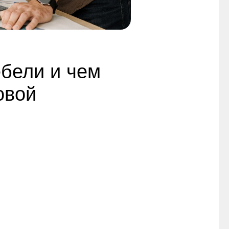
ебели и чем
овой