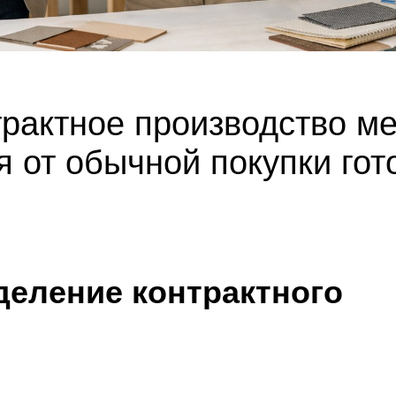
трактное производство м
я от обычной покупки гот
деление контрактного