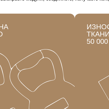
 НА
ИЗНО
О
ТКАН
50 00